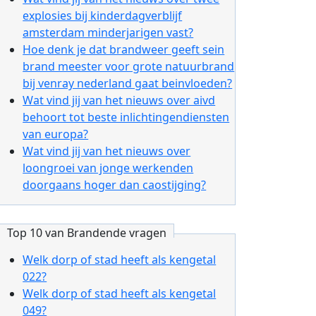
explosies bij kinderdagverblijf
amsterdam minderjarigen vast?
Hoe denk je dat brandweer geeft sein
brand meester voor grote natuurbrand
bij venray nederland gaat beinvloeden?
Wat vind jij van het nieuws over aivd
behoort tot beste inlichtingendiensten
van europa?
Wat vind jij van het nieuws over
loongroei van jonge werkenden
doorgaans hoger dan caostijging?
Top 10 van Brandende vragen
Welk dorp of stad heeft als kengetal
022?
Welk dorp of stad heeft als kengetal
049?