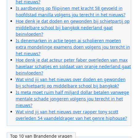
het nieuws?
Is aardbeving op filipijnen met kracht 58 gevoeld in
hoofdstad manilla volgens jou terecht in het nieuws?
Hoe denk je dat doden en gewonden bij schietpartij op
middelbare school bij bangkok nederland gaat
beinvloeden?
Is denemarken in actie tegen ai scholieren moeten
extra mondelinge examens doen volgens jou terecht in
het nieuws?
Hoe denk je dat acteur peter faber overleden van max
havelaar schatjes en soldaat van oranje nederland gaat
beinvloeden?
Wat vind jij van het nieuws over doden en gewonden
bij schietpartij op middelbare school bij bangkok?
Is meta moet ruim half miljard dollar betalen vanwege
mentale schade jongeren volgens jou terecht in het
nieuws?
Wat vind jij van het nieuws over rapper tony scott
overleden 54 vaandeldrager van het genre hiphouse?
Top 10 van Brandende vragen