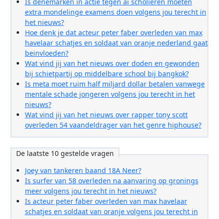
Is denemarken in actie tegen ai scholieren moeten
extra mondelinge examens doen volgens jou terecht in
het nieuws?
Hoe denk je dat acteur peter faber overleden van max
havelaar schatjes en soldaat van oranje nederland gaat
beinvloeden?
Wat vind jij van het nieuws over doden en gewonden
bij schietpartij op middelbare school bij bangkok?
Is meta moet ruim half miljard dollar betalen vanwege
mentale schade jongeren volgens jou terecht in het
nieuws?
Wat vind jij van het nieuws over rapper tony scott
overleden 54 vaandeldrager van het genre hiphouse?
De laatste 10 gestelde vragen
Joey van tankeren baand 18A Neer?
Is surfer van 58 overleden na aanvaring op gronings
meer volgens jou terecht in het nieuws?
Is acteur peter faber overleden van max havelaar
schatjes en soldaat van oranje volgens jou terecht in