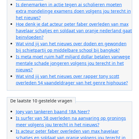
Is denemarken in actie tegen ai scholieren moeten
extra mondelinge examens doen volgens jou terecht in
het nieuws?
Hoe denk je dat acteur peter faber overleden van max
havelaar schatjes en soldaat van oranje nederland gaat
beinvloeden?
Wat vind jij van het nieuws over doden en gewonden
bij schietpartij op middelbare school bij bangkok?
Is meta moet ruim half miljard dollar betalen vanwege
mentale schade jongeren volgens jou terecht in het
nieuws?
Wat vind jij van het nieuws over rapper tony scott
overleden 54 vaandeldrager van het genre hiphouse?
De laatste 10 gestelde vragen
Joey van tankeren baand 18A Neer?
Is surfer van 58 overleden na aanvaring op gronings
meer volgens jou terecht in het nieuws?
Is acteur peter faber overleden van max havelaar
schatjes en soldaat van oranje volgens jou terecht in