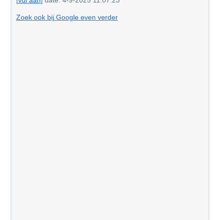
[
vul aan
] date: 4-9-2025 11:07:23
Zoek ook bij Google even verder