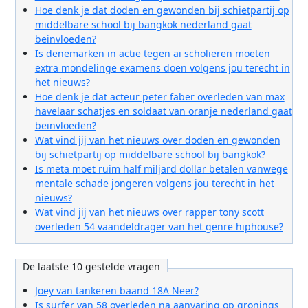
Hoe denk je dat doden en gewonden bij schietpartij op
middelbare school bij bangkok nederland gaat
beinvloeden?
Is denemarken in actie tegen ai scholieren moeten
extra mondelinge examens doen volgens jou terecht in
het nieuws?
Hoe denk je dat acteur peter faber overleden van max
havelaar schatjes en soldaat van oranje nederland gaat
beinvloeden?
Wat vind jij van het nieuws over doden en gewonden
bij schietpartij op middelbare school bij bangkok?
Is meta moet ruim half miljard dollar betalen vanwege
mentale schade jongeren volgens jou terecht in het
nieuws?
Wat vind jij van het nieuws over rapper tony scott
overleden 54 vaandeldrager van het genre hiphouse?
De laatste 10 gestelde vragen
Joey van tankeren baand 18A Neer?
Is surfer van 58 overleden na aanvaring op gronings