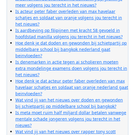
meer volgens jou terecht in het nieuws?
Is acteur peter faber overleden van max havelaar
schatjes en soldaat van oranje volgens jou terecht in
het nieuws?
Is aardbeving op filipijnen met kracht 58 gevoeld in
hoofdstad manilla volgens jou terecht in het nieuws?
Hoe denk je dat doden en gewonden bij schietpartij op
middelbare school bij bangkok nederland gaat
beinvloeden?
Is denemarken in actie tegen ai scholieren moeten
extra mondelinge examens doen volgens jou terecht in
het nieuws?
Hoe denk je dat acteur peter faber overleden van max
havelaar schatjes en soldaat van oranje nederland gaat
beinvloeden?
Wat vind jij van het nieuws over doden en gewonden
bij schietpartij op middelbare school bij bangkok?
Is meta moet ruim half miljard dollar betalen vanwege
mentale schade jongeren volgens jou terecht in het
nieuws?
Wat vind jij van het nieuws over rapper tony scott