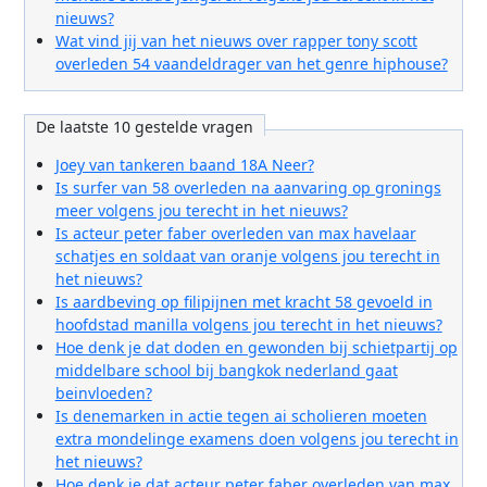
nieuws?
Wat vind jij van het nieuws over rapper tony scott
overleden 54 vaandeldrager van het genre hiphouse?
De laatste 10 gestelde vragen
Joey van tankeren baand 18A Neer?
Is surfer van 58 overleden na aanvaring op gronings
meer volgens jou terecht in het nieuws?
Is acteur peter faber overleden van max havelaar
schatjes en soldaat van oranje volgens jou terecht in
het nieuws?
Is aardbeving op filipijnen met kracht 58 gevoeld in
hoofdstad manilla volgens jou terecht in het nieuws?
Hoe denk je dat doden en gewonden bij schietpartij op
middelbare school bij bangkok nederland gaat
beinvloeden?
Is denemarken in actie tegen ai scholieren moeten
extra mondelinge examens doen volgens jou terecht in
het nieuws?
Hoe denk je dat acteur peter faber overleden van max