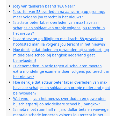
Joey van tankeren baand 18A Neer?
Is surfer van 58 overleden na aanvaring op gronings
meer volgens jou terecht in het nieuws?
Is acteur peter faber overleden van max havelaar
schatjes en soldaat van oranje volgens jou terecht in
het nieuws?
Is aardbeving op filipijnen met kracht 58 gevoeld in
hoofdstad manilla volgens jou terecht in het nieuws?
Hoe denk je dat doden en gewonden bij schietpartij op
middelbare school bij bangkok nederland gaat
beinvloeden?
Is denemarken in actie tegen ai scholieren moeten
extra mondelinge examens doen volgens jou terecht in
het nieuws?
Hoe denk je dat acteur peter faber overleden van max
havelaar schatjes en soldaat van oranje nederland gaat
beinvloeden?
Wat vind jij van het nieuws over doden en gewonden
bij schietpartij op middelbare school bij bangkok?
Is meta moet ruim half miljard dollar betalen vanwege
mentale schade jongeren volgens jou terecht in het