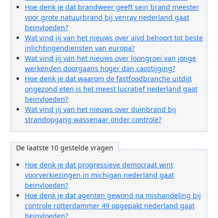
Hoe denk je dat brandweer geeft sein brand meester
voor grote natuurbrand bij venray nederland gaat
beinvloeden?
Wat vind jij van het nieuws over aivd behoort tot beste
inlichtingendiensten van europa?
Wat vind jij van het nieuws over loongroei van jonge
werkenden doorgaans hoger dan caostijging?
Hoe denk je dat waarom de fastfoodbranche uitdijt
ongezond eten is het meest lucratief nederland gaat
beinvloeden?
Wat vind jij van het nieuws over duinbrand bij
strandopgang wassenaar onder controle?
De laatste 10 gestelde vragen
Hoe denk je dat progressieve democraat wint
voorverkiezingen in michigan nederland gaat
beinvloeden?
Hoe denk je dat agenten gewond na mishandeling bij
controle rotterdammer 49 opgepakt nederland gaat
beinvloeden?