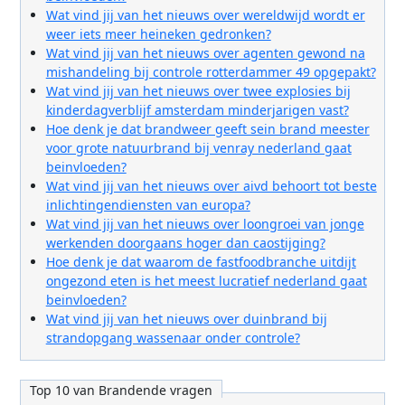
Wat vind jij van het nieuws over wereldwijd wordt er
weer iets meer heineken gedronken?
Wat vind jij van het nieuws over agenten gewond na
mishandeling bij controle rotterdammer 49 opgepakt?
Wat vind jij van het nieuws over twee explosies bij
kinderdagverblijf amsterdam minderjarigen vast?
Hoe denk je dat brandweer geeft sein brand meester
voor grote natuurbrand bij venray nederland gaat
beinvloeden?
Wat vind jij van het nieuws over aivd behoort tot beste
inlichtingendiensten van europa?
Wat vind jij van het nieuws over loongroei van jonge
werkenden doorgaans hoger dan caostijging?
Hoe denk je dat waarom de fastfoodbranche uitdijt
ongezond eten is het meest lucratief nederland gaat
beinvloeden?
Wat vind jij van het nieuws over duinbrand bij
strandopgang wassenaar onder controle?
Top 10 van Brandende vragen