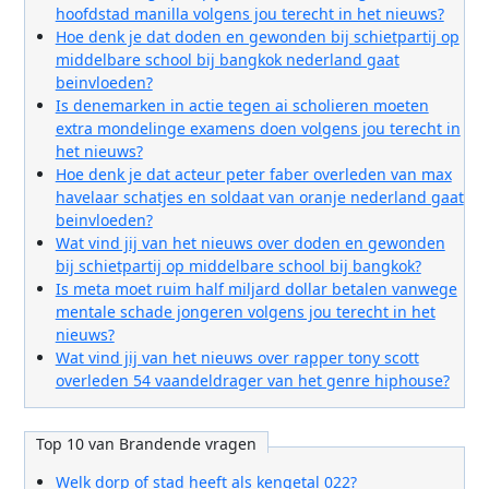
hoofdstad manilla volgens jou terecht in het nieuws?
Hoe denk je dat doden en gewonden bij schietpartij op
middelbare school bij bangkok nederland gaat
beinvloeden?
Is denemarken in actie tegen ai scholieren moeten
extra mondelinge examens doen volgens jou terecht in
het nieuws?
Hoe denk je dat acteur peter faber overleden van max
havelaar schatjes en soldaat van oranje nederland gaat
beinvloeden?
Wat vind jij van het nieuws over doden en gewonden
bij schietpartij op middelbare school bij bangkok?
Is meta moet ruim half miljard dollar betalen vanwege
mentale schade jongeren volgens jou terecht in het
nieuws?
Wat vind jij van het nieuws over rapper tony scott
overleden 54 vaandeldrager van het genre hiphouse?
Top 10 van Brandende vragen
Welk dorp of stad heeft als kengetal 022?