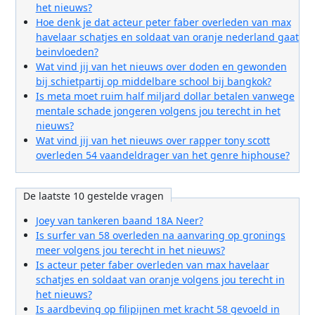
het nieuws?
Hoe denk je dat acteur peter faber overleden van max
havelaar schatjes en soldaat van oranje nederland gaat
beinvloeden?
Wat vind jij van het nieuws over doden en gewonden
bij schietpartij op middelbare school bij bangkok?
Is meta moet ruim half miljard dollar betalen vanwege
mentale schade jongeren volgens jou terecht in het
nieuws?
Wat vind jij van het nieuws over rapper tony scott
overleden 54 vaandeldrager van het genre hiphouse?
De laatste 10 gestelde vragen
Joey van tankeren baand 18A Neer?
Is surfer van 58 overleden na aanvaring op gronings
meer volgens jou terecht in het nieuws?
Is acteur peter faber overleden van max havelaar
schatjes en soldaat van oranje volgens jou terecht in
het nieuws?
Is aardbeving op filipijnen met kracht 58 gevoeld in