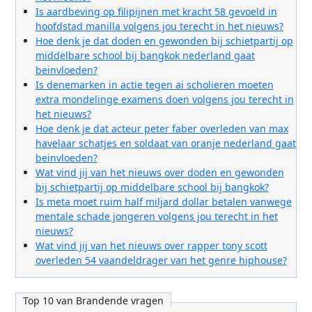
Is aardbeving op filipijnen met kracht 58 gevoeld in
hoofdstad manilla volgens jou terecht in het nieuws?
Hoe denk je dat doden en gewonden bij schietpartij op
middelbare school bij bangkok nederland gaat
beinvloeden?
Is denemarken in actie tegen ai scholieren moeten
extra mondelinge examens doen volgens jou terecht in
het nieuws?
Hoe denk je dat acteur peter faber overleden van max
havelaar schatjes en soldaat van oranje nederland gaat
beinvloeden?
Wat vind jij van het nieuws over doden en gewonden
bij schietpartij op middelbare school bij bangkok?
Is meta moet ruim half miljard dollar betalen vanwege
mentale schade jongeren volgens jou terecht in het
nieuws?
Wat vind jij van het nieuws over rapper tony scott
overleden 54 vaandeldrager van het genre hiphouse?
Top 10 van Brandende vragen