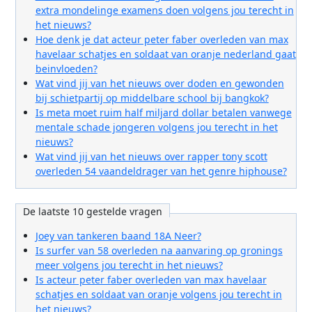
extra mondelinge examens doen volgens jou terecht in
het nieuws?
Hoe denk je dat acteur peter faber overleden van max
havelaar schatjes en soldaat van oranje nederland gaat
beinvloeden?
Wat vind jij van het nieuws over doden en gewonden
bij schietpartij op middelbare school bij bangkok?
Is meta moet ruim half miljard dollar betalen vanwege
mentale schade jongeren volgens jou terecht in het
nieuws?
Wat vind jij van het nieuws over rapper tony scott
overleden 54 vaandeldrager van het genre hiphouse?
De laatste 10 gestelde vragen
Joey van tankeren baand 18A Neer?
Is surfer van 58 overleden na aanvaring op gronings
meer volgens jou terecht in het nieuws?
Is acteur peter faber overleden van max havelaar
schatjes en soldaat van oranje volgens jou terecht in
het nieuws?