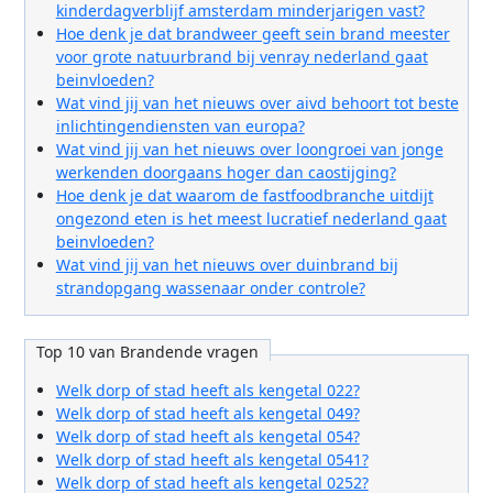
kinderdagverblijf amsterdam minderjarigen vast?
Hoe denk je dat brandweer geeft sein brand meester
voor grote natuurbrand bij venray nederland gaat
beinvloeden?
Wat vind jij van het nieuws over aivd behoort tot beste
inlichtingendiensten van europa?
Wat vind jij van het nieuws over loongroei van jonge
werkenden doorgaans hoger dan caostijging?
Hoe denk je dat waarom de fastfoodbranche uitdijt
ongezond eten is het meest lucratief nederland gaat
beinvloeden?
Wat vind jij van het nieuws over duinbrand bij
strandopgang wassenaar onder controle?
Top 10 van Brandende vragen
Welk dorp of stad heeft als kengetal 022?
Welk dorp of stad heeft als kengetal 049?
Welk dorp of stad heeft als kengetal 054?
Welk dorp of stad heeft als kengetal 0541?
Welk dorp of stad heeft als kengetal 0252?