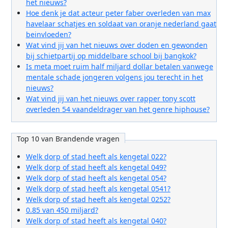
het nieuws?
Hoe denk je dat acteur peter faber overleden van max
havelaar schatjes en soldaat van oranje nederland gaat
beinvloeden?
Wat vind jij van het nieuws over doden en gewonden
bij schietpartij op middelbare school bij bangkok?
Is meta moet ruim half miljard dollar betalen vanwege
mentale schade jongeren volgens jou terecht in het
nieuws?
Wat vind jij van het nieuws over rapper tony scott
overleden 54 vaandeldrager van het genre hiphouse?
Top 10 van Brandende vragen
Welk dorp of stad heeft als kengetal 022?
Welk dorp of stad heeft als kengetal 049?
Welk dorp of stad heeft als kengetal 054?
Welk dorp of stad heeft als kengetal 0541?
Welk dorp of stad heeft als kengetal 0252?
0.85 van 450 miljard?
Welk dorp of stad heeft als kengetal 040?