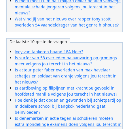
Is meta moet ruim half miljard dollar betalen vanwege
mentale schade jongeren volgens jou terecht in het
nieuws?
Wat vind jij van het nieuws over rapper tony scott
overleden 54 vaandeldrager van het genre hiphouse?
De laatste 10 gestelde vragen
Joey van tankeren baand 18A Neer?
Is surfer van 58 overleden na aanvaring op gronings
meer volgens jou terecht in het nieuws?
Is acteur peter faber overleden van max havelaar
schatjes en soldaat van oranje volgens jou terecht in
het nieuws?
Is aardbeving op filipijnen met kracht 58 gevoeld in
hoofdstad manilla volgens jou terecht in het nieuws?
Hoe denk je dat doden en gewonden bij schietpartij op
middelbare school bij bangkok nederland gaat
beinvloeden?
Is denemarken in actie tegen ai scholieren moeten
extra mondelinge examens doen volgens jou terecht in